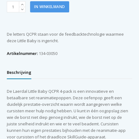
Laerdal
IN WINKELMAND
Little
Baby
QCPR
4-
De letters QCPR staan voor de feedbacktechnologie waarmee
pack
deze Little Baby is ingericht.
donkere
versie
Artikelnummer:
134-03050
aantal
Beschrijving
De Laerdal Little Baby QCPR 4-pack is een innovatieve en
betaalbare set reanimatiepoppen. Deze oefenpop geeft een
duidelijk prestatie-overzicht waarin wordt aangegeven welke
cursisten meer hulp nodig hebben. U kunt in één oogopslag zien
wie de borst niet diep genoeg indrukt, wie de borst niet op de
juiste snelheid indrukt en wie er te veel beademt. Cursisten
kunnen hun eigen prestaties bijhouden met de reanimatie-app
voor cursisten of het draadloze SkillGuide-apparaat.