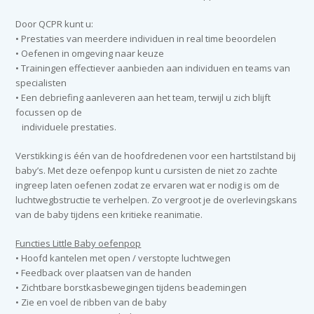
Door QCPR kunt u:
• Prestaties van meerdere individuen in real time beoordelen
• Oefenen in omgeving naar keuze
• Trainingen effectiever aanbieden aan individuen en teams van
specialisten
• Een debriefing aanleveren aan het team, terwijl u zich blijft
focussen op de
individuele prestaties.
Verstikking is één van de hoofdredenen voor een hartstilstand bij
baby’s. Met deze oefenpop kunt u cursisten de niet zo zachte
ingreep laten oefenen zodat ze ervaren wat er nodig is om de
luchtwegbstructie te verhelpen. Zo vergroot je de overlevingskans
van de baby tijdens een kritieke reanimatie.
Functies Little Baby oefenpop
• Hoofd kantelen met open / verstopte luchtwegen
• Feedback over plaatsen van de handen
• Zichtbare borstkasbewegingen tijdens beademingen
• Zie en voel de ribben van de baby