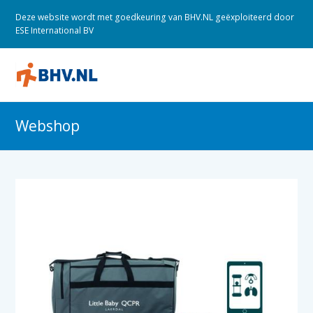
Deze website wordt met goedkeuring van BHV.NL geëxploiteerd door
ESE International BV
O
M
M
Webshop