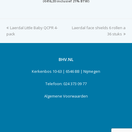
(
€
416,20
inclusief 21% BTW)
previous
Laerdal Little Baby QCPR 4-
Laerdal face shields 6 rollen a
next
pack
post:
post:
36 stuks
BHV.NL
Kerkenbos 10-63 | 6546 BB | Nijmegen
Telefoon: 024 373 09 77
Algemene Voorwaarden