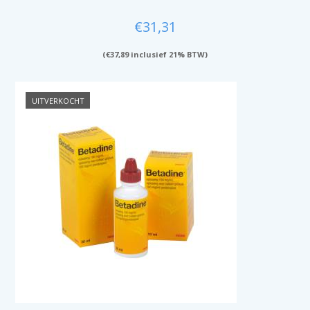
€
31,31
(
€
37,89
inclusief 21% BTW)
UITVERKOCHT