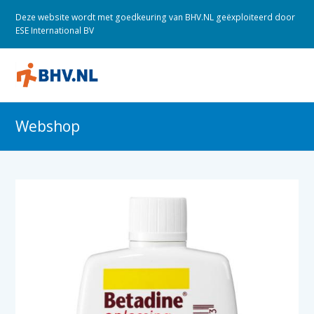
Deze website wordt met goedkeuring van BHV.NL geëxploiteerd door
ESE International BV
O
M
M
Webshop