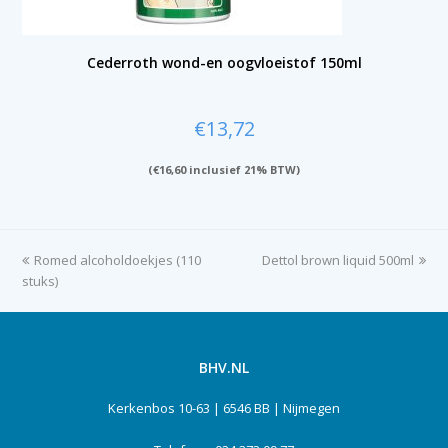
Cederroth wond-en oogvloeistof 150ml
€
13,72
(
€
16,60
inclusief 21% BTW)
previous
Romed alcoholdoekjes (110
Dettol brown liquid 500ml
next
stuks)
post:
post:
BHV.NL
Kerkenbos 10-63 | 6546 BB | Nijmegen