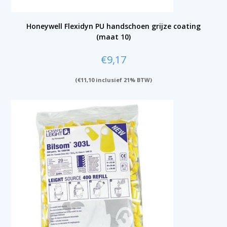
Honeywell Flexidyn PU handschoen grijze coating
(maat 10)
€
9,17
(
€
11,10
inclusief 21% BTW)