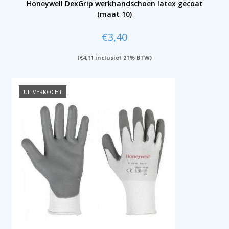
Honeywell DexGrip werkhandschoen latex gecoat
(maat 10)
€
3,40
(
€
4,11
inclusief 21% BTW)
UITVERKOCHT