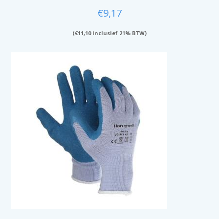
€
9,17
(
€
11,10
inclusief 21% BTW)