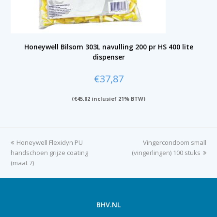
Honeywell Bilsom 303L navulling 200 pr HS 400 lite
dispenser
€
37,87
(
€
45,82
inclusief 21% BTW)
previous
Honeywell Flexidyn PU
Vingercondoom small
next
handschoen grijze coating
post:
(vingerlingen) 100 stuks
post:
(maat 7)
BHV.NL