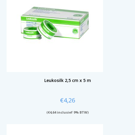
Leukosilk 2,5 cm x 5 m
€
4,26
(
€
4,64
inclusief 9% BTW)