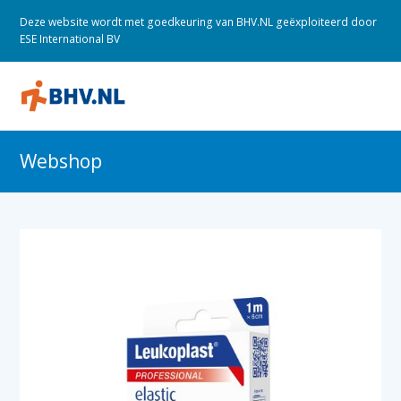
Deze website wordt met goedkeuring van BHV.NL geëxploiteerd door
ESE International BV
O
M
M
Webshop