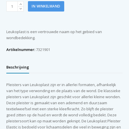
Leukoplast
IN WINKELMAND
Elastic
6
cm
x
Leukoplast is een vertrouwde naam op het gebied van
1
wondbedekking.
m
aantal
Artikelnummer:
7321901
Beschrijving
Pleisters van Leukoplast zijn er in allerlei formaten, afhankelijk
van het type verwonding en de plaats van de wond. De klassieke
pleisters van Leukoplast zijn geschikt voor allerlei kleine wonden.
Deze pleister is gemaakt van een ademend en duurzaam
textielweefsel met een sterke kleefkracht. Zo blijft de pleister
goed zitten op de huid en wordt de wond volledig bedekt. Deze
pleistersoort kan op maat worden geknipt. De Leukoplast Pleister
Elastic is bedoeld voor lichaamsdelen die veel in beweging zijn en