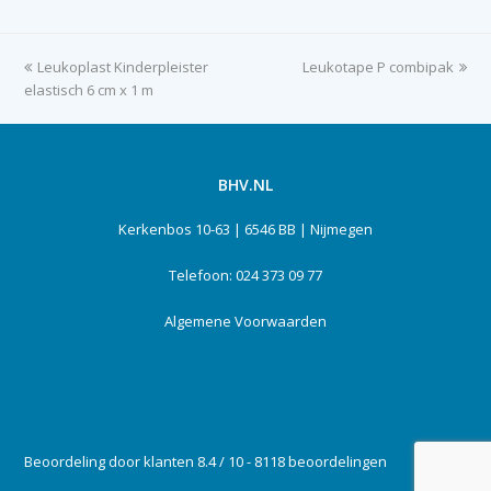
previous
Leukoplast Kinderpleister
Leukotape P combipak
next
elastisch 6 cm x 1 m
post:
post:
BHV.NL
Kerkenbos 10-63 | 6546 BB | Nijmegen
Telefoon: 024 373 09 77
Algemene Voorwaarden
Beoordeling door klanten 8.4 / 10 - 8118 beoordelingen