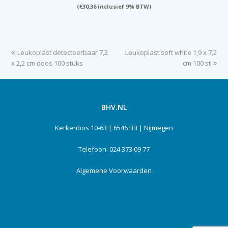
(
€
30,36
inclusief 9% BTW)
previous
Leukoplast detecteerbaar 7,2
Leukoplast soft white 1,9 x 7,2
next
x 2,2 cm doos 100 stuks
post:
post:
cm 100 st
BHV.NL
Kerkenbos 10-63 | 6546 BB | Nijmegen
Telefoon: 024 373 09 77
Algemene Voorwaarden