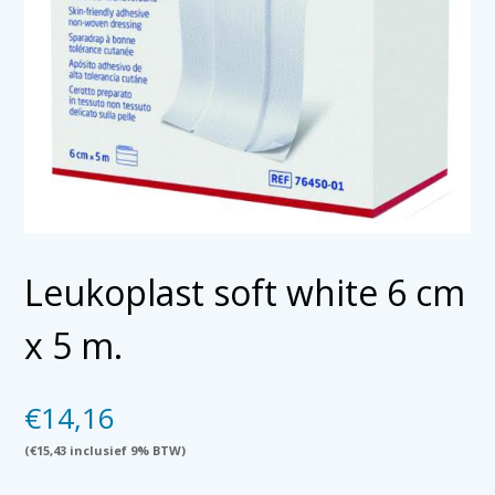
Leukoplast soft white 6 cm
x 5 m.
€
14,16
(
€
15,43
inclusief 9% BTW)