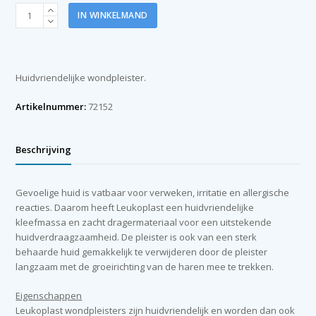
Leukoplast
IN WINKELMAND
soft
white
6
cm
Huidvriendelijke wondpleister.
x
5
Artikelnummer:
72152
m.
aantal
Beschrijving
Gevoelige huid is vatbaar voor verweken, irritatie en allergische
reacties. Daarom heeft Leukoplast een huidvriendelijke
kleefmassa en zacht dragermateriaal voor een uitstekende
huidverdraagzaamheid. De pleister is ook van een sterk
behaarde huid gemakkelijk te verwijderen door de pleister
langzaam met de groeirichting van de haren mee te trekken.
Eigenschappen
Leukoplast wondpleisters zijn huidvriendelijk en worden dan ook