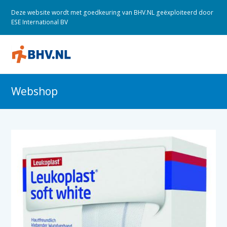
Deze website wordt met goedkeuring van BHV.NL geëxploiteerd door
ESE International BV
O
M
M
Webshop