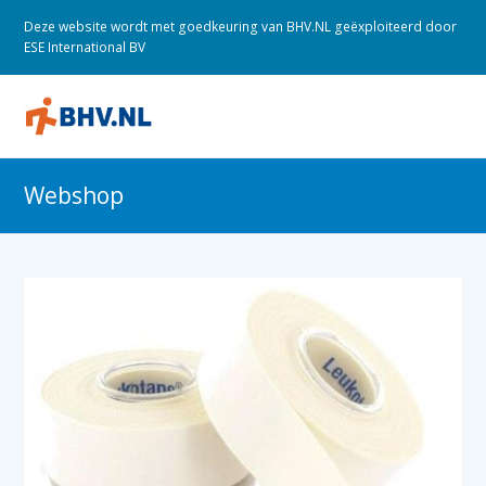
Deze website wordt met goedkeuring van BHV.NL geëxploiteerd door
ESE International BV
O
M
M
Webshop