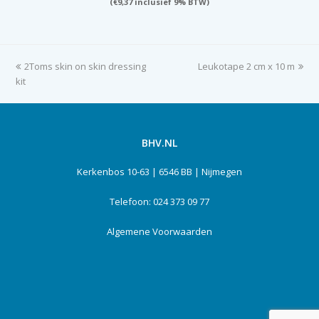
(
€
9,37
inclusief 9% BTW)
previous
2Toms skin on skin dressing
Leukotape 2 cm x 10 m
next
kit
post:
post:
BHV.NL
Kerkenbos 10-63 | 6546 BB | Nijmegen
Telefoon: 024 373 09 77
Algemene Voorwaarden