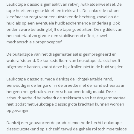
Leukotape classic is gemaakt van rekvrij, wit katoenweefsel. De
tape heeft een grote kleef- en trekkracht. De zinkoxide-rubber
kleefmassa zorgt voor een uitstekende hechting, zowel op de
huid als op een eventuele huidbeschermende onderlaag. Ook
onder zware belasting blijft de tape goed zitten. De rigiditeit van
het materiaal zorgt voor een stabiliserend effect, zowel
mechanisch als proprioceptief.
De buitenzijde van het dragermateriaal is geïmpregneerd en
waterafstotend. De kunststofkern van Leukotape classic heeft
afgeronde kanten, zodat deze bij afrollen niet in de huid snijden.
Leukotape classic is, mede dankzij de lichtgekartelde rand,
eenvoudig in de lengte of in de breedte met de hand scheurbaar,
hetgeen het gebruik van een schaar overbodig maakt. Deze
scheurbaarheid beïnvloedt de trekkracht van het dragermateriaal
niet, zodat met Leukotape classic grote krachten kunnen worden
opgevangen.
Dankzij een geavanceerde productiemethode hecht Leukotape
classic uitstekend op zichzelf, terwijl de gehele rol toch moeiteloos