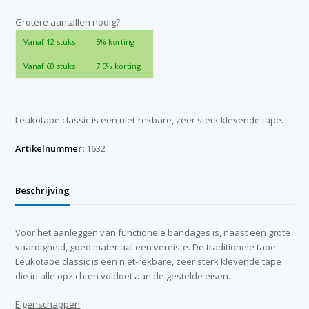
cm
x
Grotere aantallen nodig?
10
Vanaf 12 stuks
5% korting
m
aantal
Vanaf 60 stuks
7.5% korting
Leukotape classic is een niet-rekbare, zeer sterk klevende tape.
Artikelnummer:
1632
Beschrijving
Voor het aanleggen van functionele bandages is, naast een grote
vaardigheid, goed materiaal een vereiste. De traditionele tape
Leukotape classic is een niet-rekbare, zeer sterk klevende tape
die in alle opzichten voldoet aan de gestelde eisen.
Eigenschappen