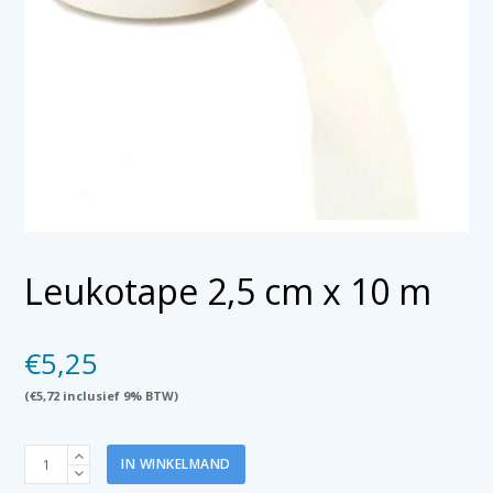
Leukotape 2,5 cm x 10 m
€
5,25
(
€
5,72
inclusief 9% BTW)
Leukotape
IN WINKELMAND
2,5