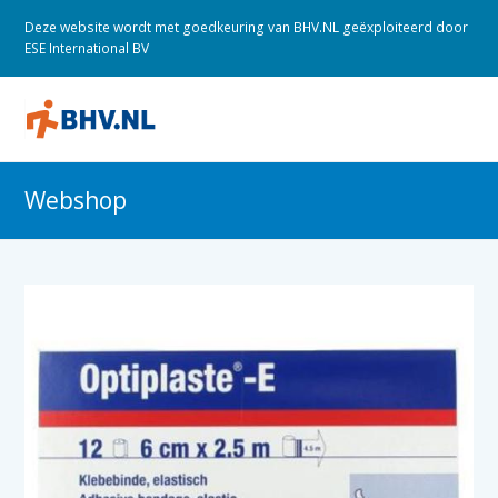
Deze website wordt met goedkeuring van BHV.NL geëxploiteerd door
ESE International BV
O
M
M
Webshop