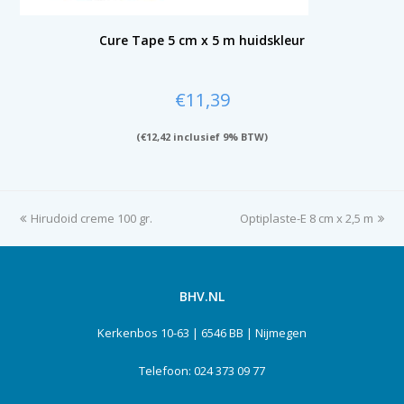
Cure Tape 5 cm x 5 m huidskleur
€
11,39
(
€
12,42
inclusief 9% BTW)
previous
Hirudoid creme 100 gr.
Optiplaste-E 8 cm x 2,5 m
next
post:
post:
BHV.NL
Kerkenbos 10-63 | 6546 BB | Nijmegen
Telefoon: 024 373 09 77