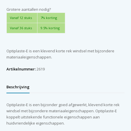
6
cm
Grotere aantallen nodig?
x
Vanaf 12 stuks
7% korting
2,5
m
Vanaf 36 stuks
9.5% korting
aantal
Optiplaste-E is een klevend korte rek windsel met bijzondere
materiaaleigenschappen.
Artikelnummer:
2619
Beschrijving
Optiplaste-E is een bijzonder goed afgewerkt, klevend korte rek
windsel met bijzondere materiaaleigenschappen. Optiplaste-E
koppelt uitstekende functionele eigenschappen aan
huidvriendelijke eigenschappen.