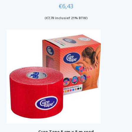
€
6,43
(
€
7,78
inclusief 21% BTW)
Cure Tape 5 cm x 5 m rood