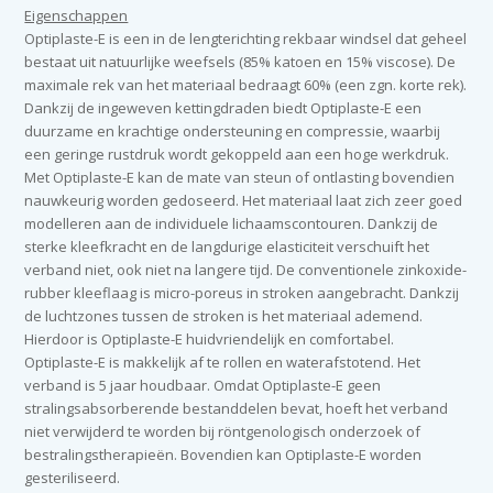
Eigenschappen
Optiplaste-E is een in de lengterichting rekbaar windsel dat geheel
bestaat uit natuurlijke weefsels (85% katoen en 15% viscose). De
maximale rek van het materiaal bedraagt 60% (een zgn. korte rek).
Dankzij de ingeweven kettingdraden biedt Optiplaste-E een
duurzame en krachtige ondersteuning en compressie, waarbij
een geringe rustdruk wordt gekoppeld aan een hoge werkdruk.
Met Optiplaste-E kan de mate van steun of ontlasting bovendien
nauwkeurig worden gedoseerd. Het materiaal laat zich zeer goed
modelleren aan de individuele lichaamscontouren. Dankzij de
sterke kleefkracht en de langdurige elasticiteit verschuift het
verband niet, ook niet na langere tijd. De conventionele zinkoxide-
rubber kleeflaag is micro-poreus in stroken aangebracht. Dankzij
de luchtzones tussen de stroken is het materiaal ademend.
Hierdoor is Optiplaste-E huidvriendelijk en comfortabel.
Optiplaste-E is makkelijk af te rollen en waterafstotend. Het
verband is 5 jaar houdbaar. Omdat Optiplaste-E geen
stralingsabsorberende bestanddelen bevat, hoeft het verband
niet verwijderd te worden bij röntgenologisch onderzoek of
bestralingstherapieën. Bovendien kan Optiplaste-E worden
gesteriliseerd.