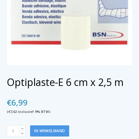
Optiplaste-E 6 cm x 2,5 m
€
6,99
(
€
7,62
inclusief 9% BTW)
Optiplaste-
IN WINKELMAND
E