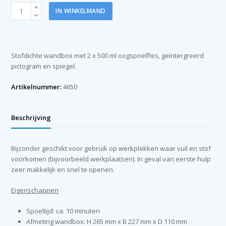
Plum
IN WINKELMAND
oogspoelstation
2
x
500
Stofdichte wandbox met 2 x 500 ml oogspoelfles, geïntergreerd
ml
pictogram en spiegel.
in
wandbox
Artikelnummer:
4650
aantal
Beschrijving
Bijzonder geschikt voor gebruik op werkplekken waar vuil en stof
voorkomen (bijvoorbeeld werkplaatsen). In geval van eerste hulp
zeer makkelijk en snel te openen.
Eigenschappen
Spoeltijd: ca. 10 minuten
Afmeting wandbox: H 265 mm x B 227 mm x D 110 mm