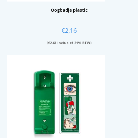
Oogbadje plastic
€
2,16
(
€
2,61
inclusief 21% BTW)