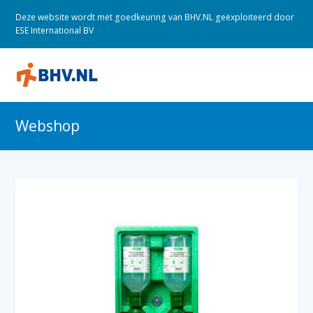
Deze website wordt met goedkeuring van BHV.NL geëxploiteerd door
ESE International BV
O
M
M
Webshop