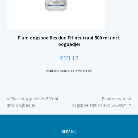
Plum oogspoelfles duo PH neutraal 500 ml (incl.
oogbadje)
€
33,13
(
€
40,09
inclusief 21% BTW)
previous
Plum oogspoelfles 500 ml
Plum verwarmd
next
(incl. oogbadje)
post:
oogspoelstation excl. 2x500ml
post:
BHV.NL