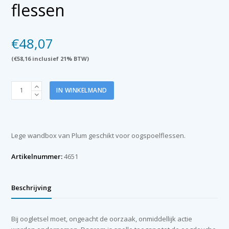
flessen
€
48,07
(
€
58,16
inclusief 21% BTW)
Plum
IN WINKELMAND
wandbox
leeg
voor
200,
Lege wandbox van Plum geschikt voor oogspoelflessen.
500
ml
Artikelnummer:
4651
en
500
ml
Beschrijving
duo
flessen
aantal
Bij oogletsel moet, ongeacht de oorzaak, onmiddellijk actie