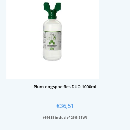
Plum oogspoelfles DUO 1000ml
€
36,51
(
€
44,18
inclusief 21% BTW)