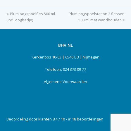
previous
Plum oogspoelfles 500 ml
Plum oogspoelstation 2 flessen
next
(incl. oogbadje)
post:
post:
500 ml met wandhouder
BHV.NL
Kerkenbos 10-63 | 6546 BB | Nijmegen
Telefoon: 024 373 09 77
Algemene Voorwaarden
Beoordeling door klanten 8.4 / 10 - 8118 beoordelingen