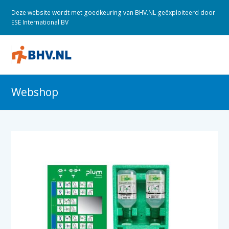
Deze website wordt met goedkeuring van BHV.NL geëxploiteerd door
ESE International BV
O
M
M
Webshop