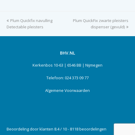
previous
Plum Quickfix navulling
Plum QuickFix zwarte pleisters
next
Detectable pleisters
post:
post:
dispenser (gevuld)
BHV.NL
Kerkenbos 10-63 | 6546 BB | Nijmegen
Telefoon: 024 373 09 77
Algemene Voorwaarden
Beoordeling door klanten 8.4 / 10 - 8118 beoordelingen