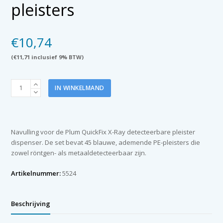
pleisters
€
10,74
(
€
11,71
inclusief 9% BTW)
Plum
IN WINKELMAND
QuickFix
navulling
X-
Ray
Navulling voor de Plum QuickFix X-Ray detecteerbare pleister
detecteerbare
dispenser. De set bevat 45 blauwe, ademende PE-pleisters die
pleisters
zowel röntgen- als metaaldetecteerbaar zijn.
aantal
Artikelnummer:
5524
Beschrijving