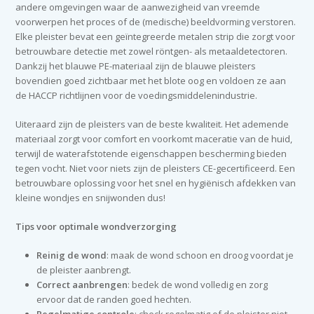
andere omgevingen waar de aanwezigheid van vreemde
voorwerpen het proces of de (medische) beeldvorming verstoren.
Elke pleister bevat een geïntegreerde metalen strip die zorgt voor
betrouwbare detectie met zowel röntgen- als metaaldetectoren.
Dankzij het blauwe PE-materiaal zijn de blauwe pleisters
bovendien goed zichtbaar met het blote oog en voldoen ze aan
de HACCP richtlijnen voor de voedingsmiddelenindustrie.
Uiteraard zijn de pleisters van de beste kwaliteit. Het ademende
materiaal zorgt voor comfort en voorkomt maceratie van de huid,
terwijl de waterafstotende eigenschappen bescherming bieden
tegen vocht. Niet voor niets zijn de pleisters CE-gecertificeerd. Een
betrouwbare oplossing voor het snel en hygiënisch afdekken van
kleine wondjes en snijwonden dus!
Tips voor optimale wondverzorging
Reinig de wond
: maak de wond schoon en droog voordat je
de pleister aanbrengt.
Correct aanbrengen
: bedek de wond volledig en zorg
ervoor dat de randen goed hechten.
Regelmatige controle
: check regelmatig of de pleister niet