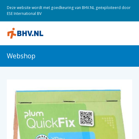
Deze website wordt met goedkeuring van BHV.NL geëxploiteerd door
ESE International BV
O
M
M
Webshop