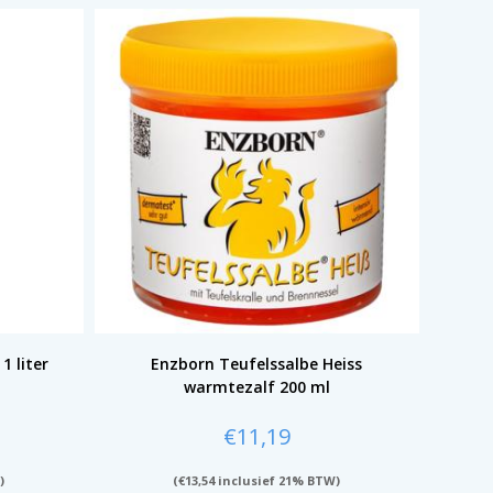
1 liter
Enzborn Teufelssalbe Heiss
warmtezalf 200 ml
€
11,19
)
(
€
13,54
inclusief 21% BTW)