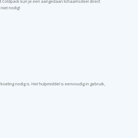
tant Coldpack kun je een aangedaan lichaamsdeel direct
niet nodig!
eling nodig is. Het hulpmiddel is eenvoudig in gebruik,