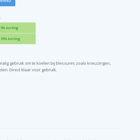
LMAND
?
5% korting
10% korting
lig gebruik om te koelen bij blessures zoals kneuzingen,
en. Direct klaar voor gebruik.