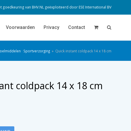
t goedkeuring van BHV.NL geëxploiteerd door
ESE International BV
Voorwaarden
Privacy
Contact
oelmiddelen
·
Sportverzorging
»
Quick instant coldpack 14 x 18 cm
tant coldpack 14 x 18 cm