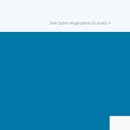
Sam Splint vingersplint (12 stuks)
next
post: