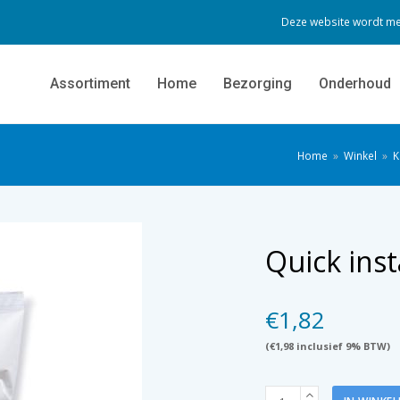
Deze website wordt me
Assortiment
Home
Bezorging
Onderhoud
Home
»
Winkel
»
K
Quick ins
€
1,82
(
€
1,98
inclusief 9% BTW)
Quick