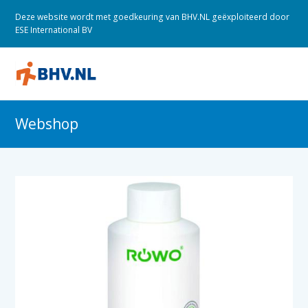
Deze website wordt met goedkeuring van BHV.NL geëxploiteerd door
ESE International BV
O
M
M
Webshop