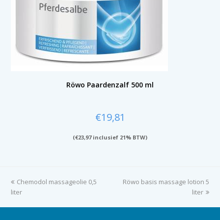
Röwo Paardenzalf 500 ml
€
19,81
(
€
23,97
inclusief 21% BTW)
previous
Chemodol massageolie 0,5
Röwo basis massage lotion 5
next
liter
post:
post:
liter