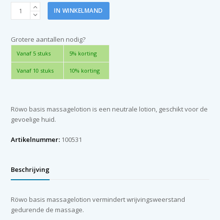
Röwo
IN WINKELMAND
basis
massagelotion
1
Grotere aantallen nodig?
liter
Vanaf 5 stuks
5% korting
aantal
Vanaf 10 stuks
10% korting
Röwo basis massagelotion is een neutrale lotion, geschikt voor de
gevoelige huid.
Artikelnummer:
100531
Beschrijving
Röwo basis massagelotion vermindert wrijvingsweerstand
gedurende de massage.