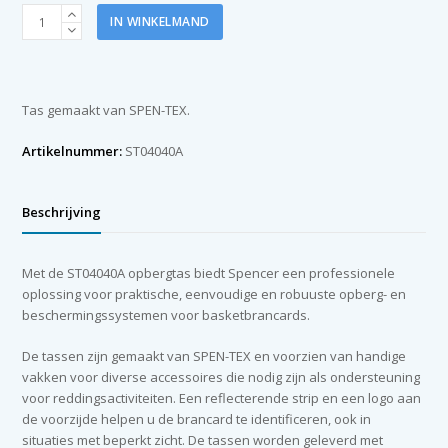
Spencer
IN WINKELMAND
tas
t.b.v.
Shell
brancard
Tas gemaakt van SPEN-TEX.
aantal
Artikelnummer:
ST04040A
Beschrijving
Met de ST04040A opbergtas biedt Spencer een professionele
oplossing voor praktische, eenvoudige en robuuste opberg- en
beschermingssystemen voor basketbrancards.
De tassen zijn gemaakt van SPEN-TEX en voorzien van handige
vakken voor diverse accessoires die nodig zijn als ondersteuning
voor reddingsactiviteiten. Een reflecterende strip en een logo aan
de voorzijde helpen u de brancard te identificeren, ook in
situaties met beperkt zicht. De tassen worden geleverd met