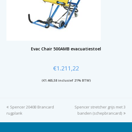
Evac Chair 500AMB evacuatiestoel
€
1.211,22
(
€
1.465,58
inclusief 21% BTW)
previous
Spencer 2040B Brancard
Spencer stretcher grijs met 3
next
rugplank
post:
post:
banden (schepbrancard)