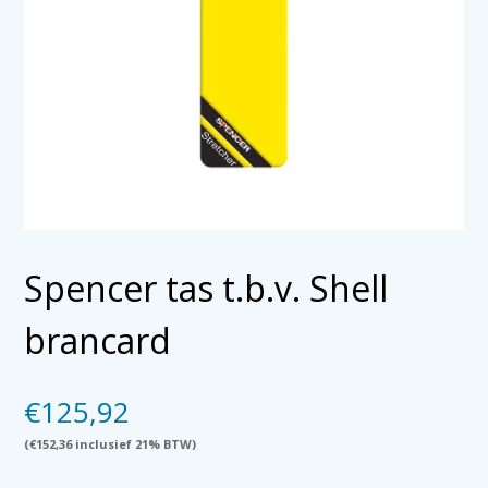
Spencer tas t.b.v. Shell
brancard
€
125,92
(
€
152,36
inclusief 21% BTW)