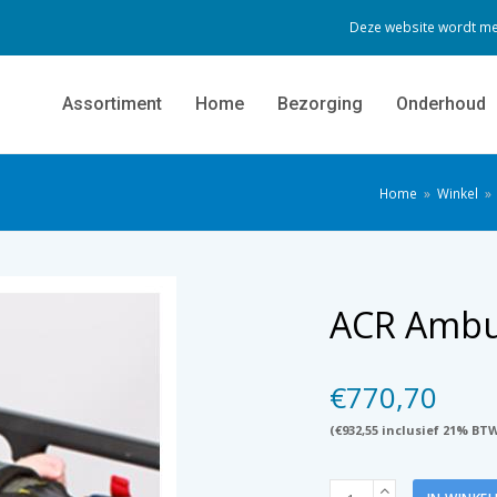
Deze website wordt me
Assortiment
Home
Bezorging
Onderhoud
Home
»
Winkel
»
ACR Ambul
€
770,70
(
€
932,55
inclusief 21% BT
ACR