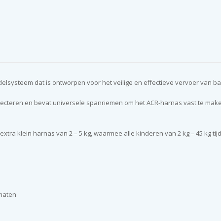
ordelsysteem dat is ontworpen voor het veilige en effectieve vervoer van 
ecteren en bevat universele spanriemen om het ACR-harnas vast te maken
extra klein harnas van 2 – 5 kg, waarmee alle kinderen van 2 kg – 45 kg t
rmaten