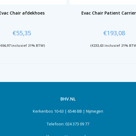
Evac Chair afdekhoes
Evac Chair Patient Carrie
€
55,35
€
193,08
(
€
66,97
inclusief 21% BTW)
(
€
233,63
inclusief 21% BT
BHV.NL
Kerkenbos 10-63 | 6546 BB | Nijmegen
Telefoon: 024 373 09 77