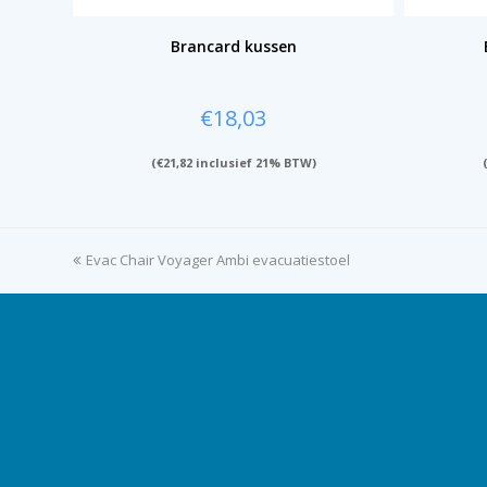
Brancard kussen
€
18,03
(
€
21,82
inclusief 21% BTW)
previous
Evac Chair Voyager Ambi evacuatiestoel
post: