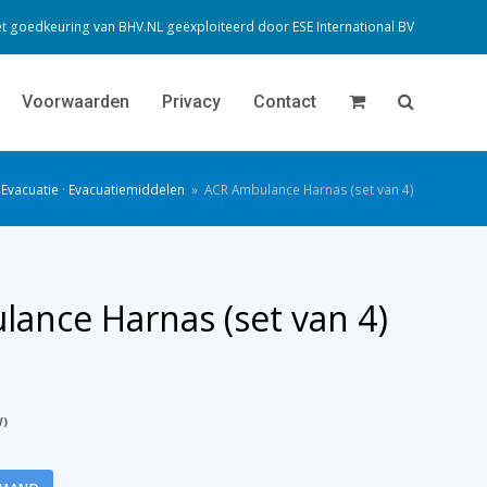
t goedkeuring van BHV.NL geëxploiteerd door
ESE International BV
Voorwaarden
Privacy
Contact
Evacuatie
·
Evacuatiemiddelen
»
ACR Ambulance Harnas (set van 4)
ance Harnas (set van 4)
W)