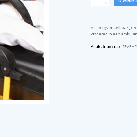
IN WINKE
Ambulance
Harnas
(set
van
Volledig verstelbaar gor
4)
kinderen in een ambulan
aantal
Artikelnummer:
2PARAC