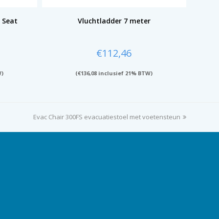
r Seat
Vluchtladder 7 meter
€
112,46
W)
(
€
136,08
inclusief 21% BTW)
Evac Chair 300FS evacuatiestoel met voetensteun
next
post: