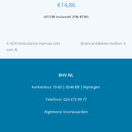
€
14,86
(
€
17,98
inclusief 21% BTW)
previous
ACR Ambulance Harnas (set
Brancarddeken molton
next
van 4)
post:
post:
BHV.NL
Kerkenbos 10-63 | 6546 BB | Nijmegen
Telefoon: 024 373 09 77
Algemene Voorwaarden