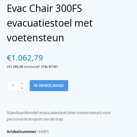
Evac Chair 300FS
evacuatiestoel met
voetensteun
€
1.062,79
(
€
1.285,98
inclusief 21% BTW)
Evac
IN WINKELMAND
Chair
300FS
evacuatiestoel
met
Standaardmodel evacuatiestoel (met voetensteun) voor
voetensteun
personentransport via de trap.
aantal
Artikelnummer:
300FS