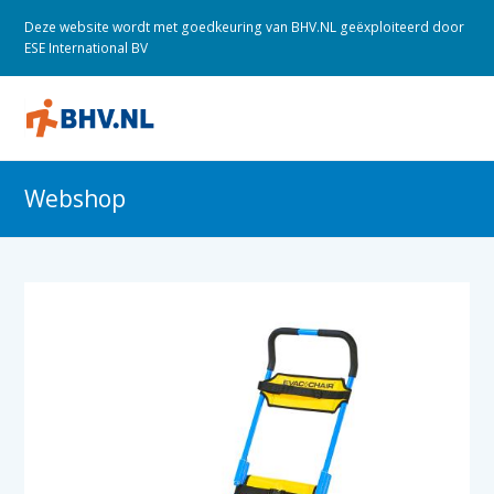
Deze website wordt met goedkeuring van BHV.NL geëxploiteerd door
ESE International BV
O
M
M
Webshop