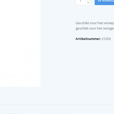
IN WINKE
96%
1
liter
aantal
Geschikt voor het verwijd
geschikt voor het reinig
Artikelnummer:
21250