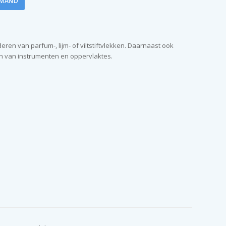
LMAND
eren van parfum-, lijm- of viltstiftvlekken. Daarnaast ook
en van instrumenten en oppervlaktes.