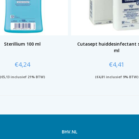
Sterillium 100 ml
Cutasept huiddesinfectant 
ml
€
4,24
€
4,41
(
€
5,13
inclusief 21% BTW)
(
€
4,81
inclusief 9% BTW)
BHV.NL