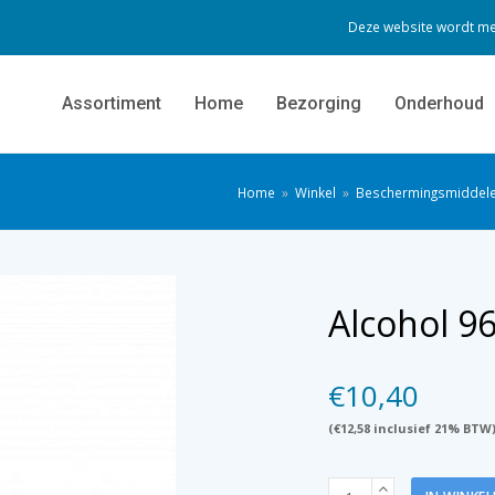
Deze website wordt me
Assortiment
Home
Bezorging
Onderhoud
Home
»
Winkel
»
Beschermingsmiddel
Alcohol 96
€
10,40
(
€
12,58
inclusief 21% BTW
Alcohol