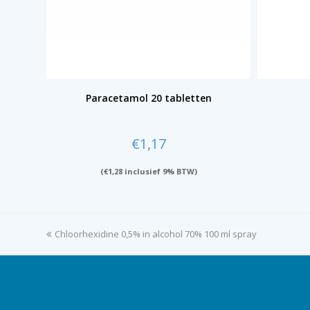
Paracetamol 20 tabletten
€
1,17
(
€
1,28
inclusief 9% BTW)
previous
Chloorhexidine 0,5% in alcohol 70% 100 ml spray
post: