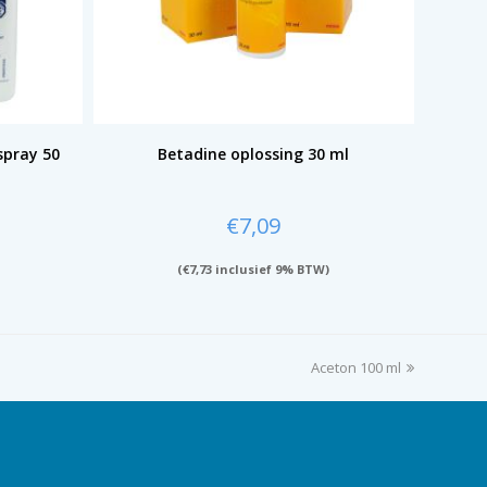
spray 50
Betadine oplossing 30 ml
€
7,09
(
€
7,73
inclusief 9% BTW)
Aceton 100 ml
next
post: