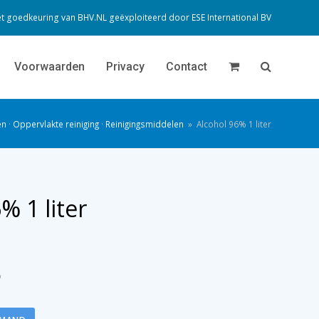
t goedkeuring van BHV.NL geëxploiteerd door
ESE International BV
Voorwaarden
Privacy
Contact
en
·
Oppervlakte reiniging
·
Reinigingsmiddelen
»
Alcohol 96% 1 liter
% 1 liter
)