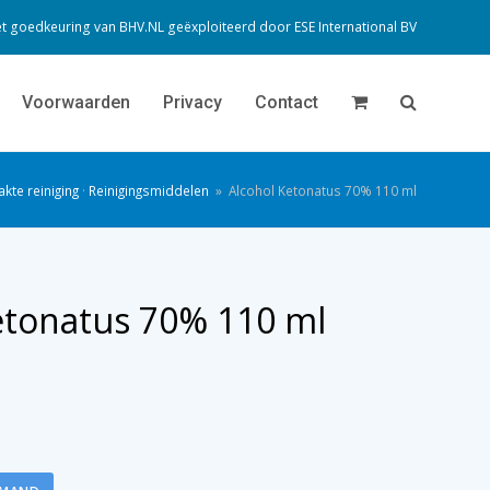
t goedkeuring van BHV.NL geëxploiteerd door
ESE International BV
Voorwaarden
Privacy
Contact
kte reiniging
·
Reinigingsmiddelen
»
Alcohol Ketonatus 70% 110 ml
etonatus 70% 110 ml