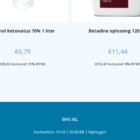
hol Ketonatus 70% 1 liter
Betadine oplossing 120
€
6,79
€
11,44
(
€
8,22
inclusief 21% BTW)
(
€
12,47
inclusief 9% BTW
BHV.NL
Kerkenbos 10-63 | 6546 BB | Nijmegen