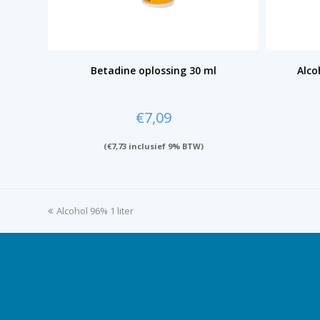
Betadine oplossing 30 ml
Alco
€
7,09
(
€
7,73
inclusief 9% BTW)
previous
Alcohol 96% 1 liter
post: