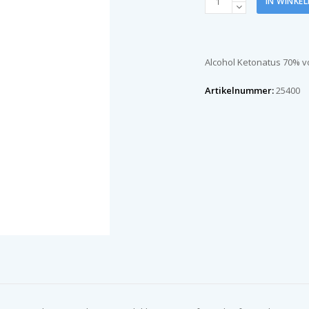
IN WINKE
Ketonatus
70%
110
ml
Alcohol Ketonatus 70% v
aantal
Artikelnummer:
25400