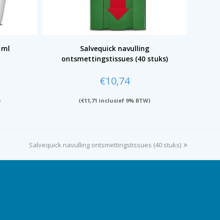
 ml
Salvequick navulling
ontsmettingstissues (40 stuks)
€
10,74
)
(
€
11,71
inclusief 9% BTW)
Salvequick navulling ontsmettingstissues (40 stuks)
next
post: