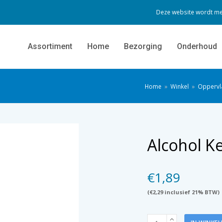
Deze website wordt me
Assortiment
Home
Bezorging
Onderhoud
Home
»
Winkel
»
Oppervla
Alcohol K
€
1,89
(
€
2,29
inclusief 21% BTW)
Alcohol