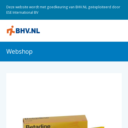
Deze website wordt met goedkeuring van BHV.NL geëxploiteerd door
ESE International BV
O
M
M
Webshop