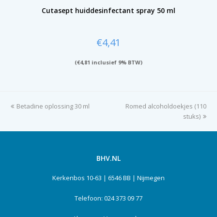
Cutasept huiddesinfectant spray 50 ml
€
4,41
(
€
4,81
inclusief 9% BTW)
previous
Betadine oplossing 30 ml
Romed alcoholdoekjes (110
next
post:
post:
stuks)
BHV.NL
Kerkenbos 10-63 | 6546 BB | Nijmegen
Telefoon: 024 373 09 77