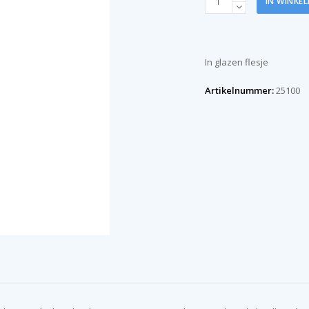
IN WINKE
100
ml
aantal
In glazen flesje
Artikelnummer:
25100