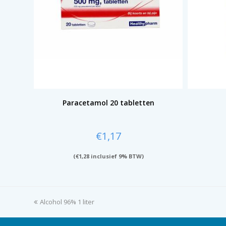
Paracetamol 20 tabletten
€
1,17
(
€
1,28
inclusief 9% BTW)
previous
Alcohol 96% 1 liter
post: