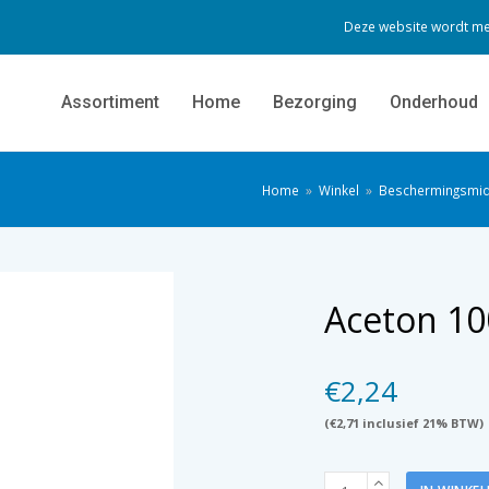
Deze website wordt me
Assortiment
Home
Bezorging
Onderhoud
Home
»
Winkel
»
Beschermingsmi
Aceton 10
€
2,24
(
€
2,71
inclusief 21% BTW)
Aceton