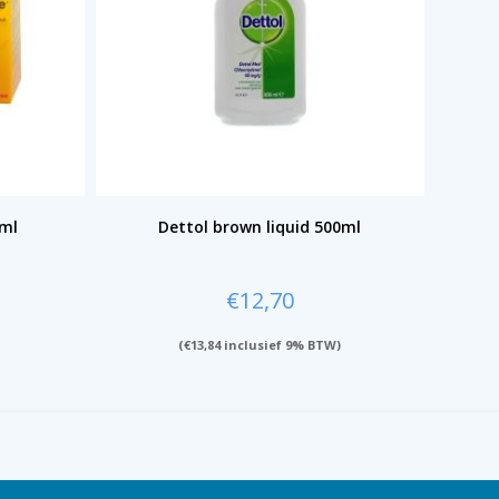
 ml
Dettol brown liquid 500ml
€
12,70
(
€
13,84
inclusief 9% BTW)