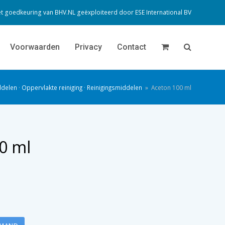
t goedkeuring van BHV.NL geëxploiteerd door
ESE International BV
Voorwaarden
Privacy
Contact
ddelen
·
Oppervlakte reiniging
·
Reinigingsmiddelen
»
Aceton 100 ml
0 ml