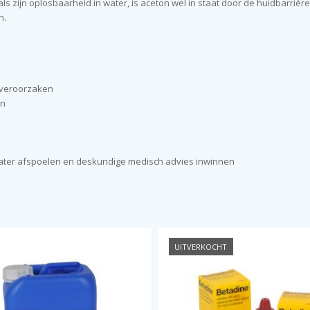
 zijn oplosbaarheid in water, is aceton wel in staat door de huidbarrière
n.
d veroorzaken
en
 water afspoelen en deskundige medisch advies inwinnen
UITVERKOCHT