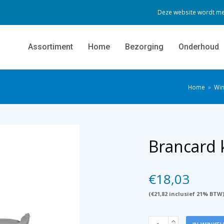
Deze website wordt me
Assortiment
Home
Bezorging
Onderhoud
Home
»
Win
Brancard 
€
18,03
(
€
21,82
inclusief 21% BTW
Brancard