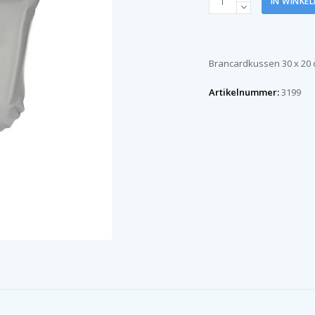
IN WINKE
kussen
aantal
Brancardkussen 30 x 20
Artikelnummer:
3199