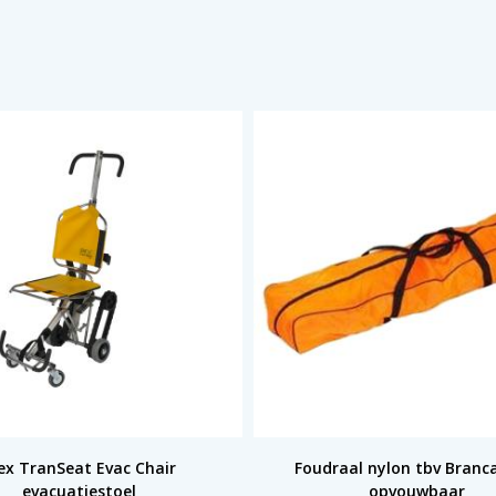
ex TranSeat Evac Chair
Foudraal nylon tbv Branc
evacuatiestoel
opvouwbaar