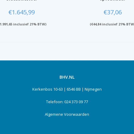
€
1.645,99
€
37,06
1.991,65
inclusief 21% BTW)
(
€
44,84
inclusief 21% BTW
BHV.NL
Kerkenbos 10-63 | 6546 BB | Nijmegen
Telefoon: 024 373 09 77
Algemene Voorwaarden