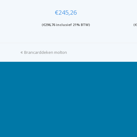
€
245,26
(
€
296,76
inclusief 21% BTW)
(
€
previous
Brancarddeken molton
post: