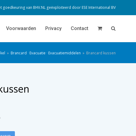
t goedkeuring van BHV.NL geëxploiteerd door
ESE International BV
Voorwaarden
Privacy
Contact
kel
»
Brancard
·
Evacuatie
·
Evacuatiemiddelen
»
Brancard kussen
kussen
)