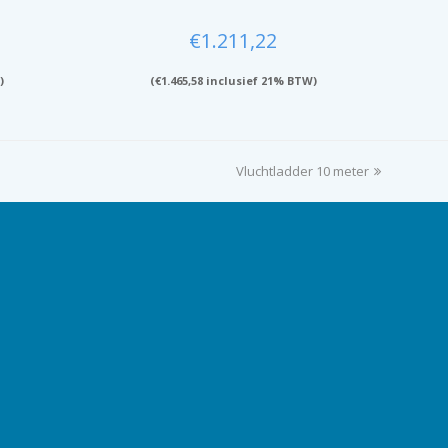
€
1.211,22
)
(
€
1.465,58
inclusief 21% BTW)
Vluchtladder 10 meter
next
post: