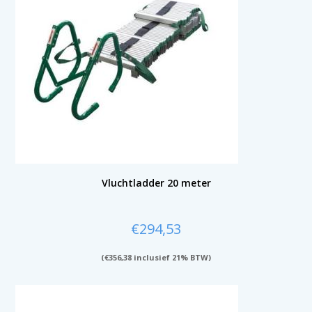
Vluchtladder 20 meter
€
294,53
(
€
356,38
inclusief 21% BTW)