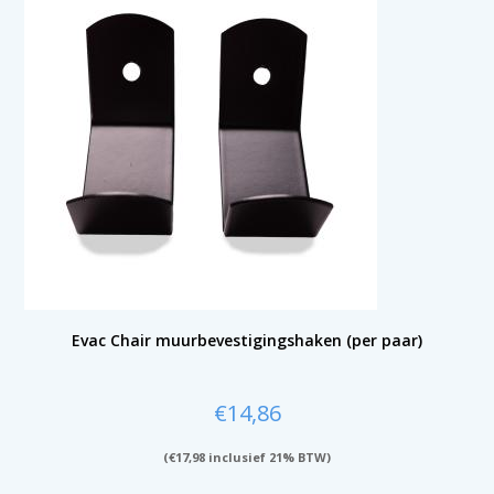
Evac Chair muurbevestigingshaken (per paar)
€
14,86
(
€
17,98
inclusief 21% BTW)