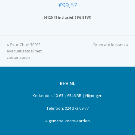
€
99,57
(
€
120,48
inclusief 21% BTW)
previous
Evac Chair 300FS
Brancard kussen
next
evacuatiestoel met
post:
post:
voetensteun
BHV.NL
Kerkenbos 10-63 | 6546 BB | Nijmegen
Telefoon: 024 373 09 77
Algemene Voorwaarden