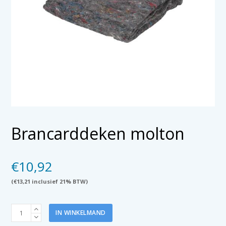
Brancarddeken molton
€
10,92
(
€
13,21
inclusief 21% BTW)
Brancarddeken
IN WINKELMAND
molton