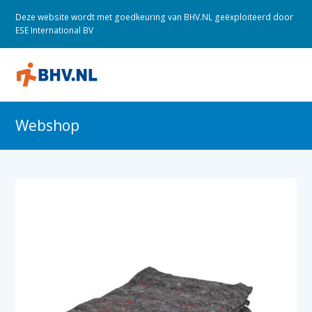
Deze website wordt met goedkeuring van BHV.NL geëxploiteerd door
ESE International BV
O
M
M
Webshop