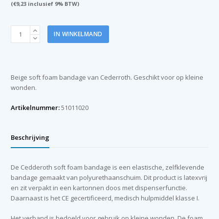
(
€
9,23
inclusief 9% BTW)
Cederroth
IN WINKELMAND
soft
foam
bandage
beige
Beige soft foam bandage van Cederroth. Geschikt voor op kleine
6
wonden.
cm
x
Artikelnummer:
51011020
4,5
m
aantal
Beschrijving
De Cedderoth soft foam bandage is een elastische, zelfklevende
bandage gemaakt van polyurethaanschuim. Dit product is latexvrij
en zit verpakt in een kartonnen doos met dispenserfunctie.
Daarnaast is het CE gecertificeerd, medisch hulpmiddel klasse I.
Het verband is bedoeld voor gebruik op kleine wonden. De foam