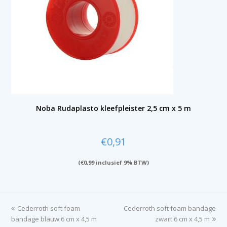
Noba Rudaplasto kleefpleister 2,5 cm x 5 m
€
0,91
(
€
0,99
inclusief 9% BTW)
previous
Cederroth soft foam
Cederroth soft foam bandage
next
bandage blauw 6 cm x 4,5 m
post:
post:
zwart 6 cm x 4,5 m