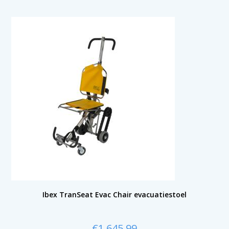
Ibex TranSeat Evac Chair evacuatiestoel
€
1.645,99