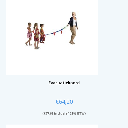
Evacuatiekoord
€
64,20
(
€
77,68
inclusief 21% BTW)