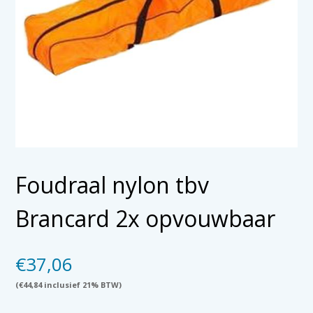
Foudraal nylon tbv
Brancard 2x opvouwbaar
€
37,06
(
€
44,84
inclusief 21% BTW)