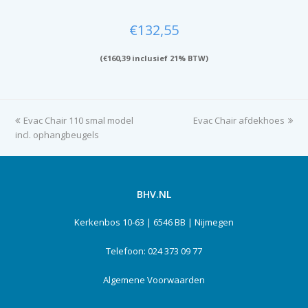
€
132,55
(
€
160,39
inclusief 21% BTW)
previous
Evac Chair 110 smal model
Evac Chair afdekhoes
next
incl. ophangbeugels
post:
post:
BHV.NL
Kerkenbos 10-63 | 6546 BB | Nijmegen
Telefoon: 024 373 09 77
Algemene Voorwaarden