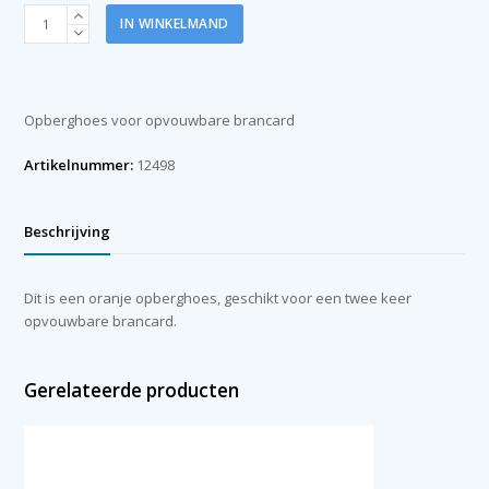
Foudraal
IN WINKELMAND
nylon
tbv
Brancard
2x
Opberghoes voor opvouwbare brancard
opvouwbaar
aantal
Artikelnummer:
12498
Beschrijving
Dit is een oranje opberghoes, geschikt voor een twee keer
opvouwbare brancard.
Gerelateerde producten