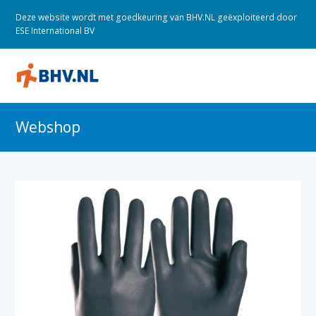
Deze website wordt met goedkeuring van BHV.NL geëxploiteerd door
ESE International BV
O
M
M
Webshop