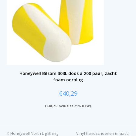
Honeywell Bilsom 303L doos a 200 paar, zacht
foam oorplug
€
40,29
(
€
48,75
inclusief 21% BTW)
previous
Honeywell North Lightning
Vinyl handschoenen (maat L)
next