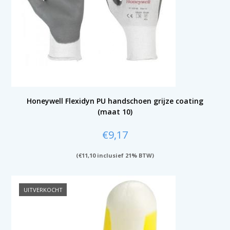
Honeywell Flexidyn PU handschoen grijze coating
(maat 10)
€
9,17
(
€
11,10
inclusief 21% BTW)
UITVERKOCHT