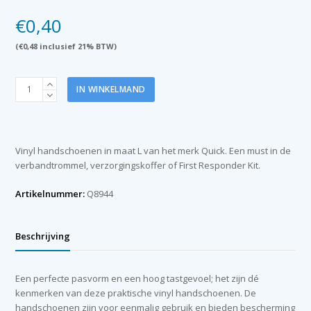
€
0,40
(
€
0,48
inclusief 21% BTW)
Vinyl
IN WINKELMAND
handschoenen
(maat
L)
per
Vinyl handschoenen in maat L van het merk Quick. Een must in de
paar
verbandtrommel, verzorgingskoffer of First Responder Kit.
verpakt
aantal
Artikelnummer:
Q8944
Beschrijving
Een perfecte pasvorm en een hoog tastgevoel; het zijn dé
kenmerken van deze praktische vinyl handschoenen. De
handschoenen zijn voor eenmalig gebruik en bieden bescherming