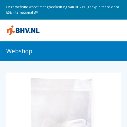
Deze website wordt met goedkeuring van BHV.NL geëxploiteerd door
ESE International BV
O
M
M
Webshop