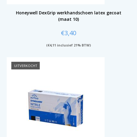
Honeywell DexGrip werkhandschoen latex gecoat
(maat 10)
€
3,40
(
€
4,11
inclusief 21% BTW)
UITVERKOCHT