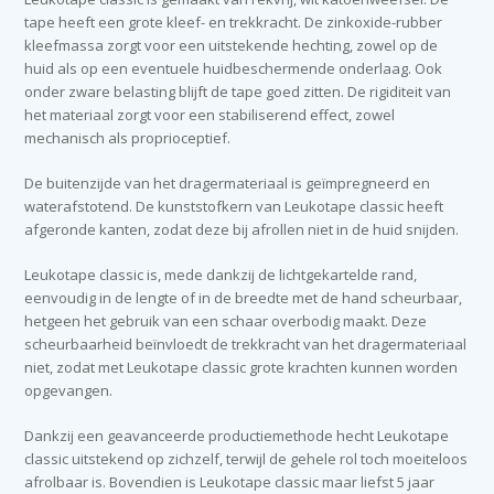
tape heeft een grote kleef- en trekkracht. De zinkoxide-rubber
kleefmassa zorgt voor een uitstekende hechting, zowel op de
huid als op een eventuele huidbeschermende onderlaag. Ook
onder zware belasting blijft de tape goed zitten. De rigiditeit van
het materiaal zorgt voor een stabiliserend effect, zowel
mechanisch als proprioceptief.
De buitenzijde van het dragermateriaal is geïmpregneerd en
waterafstotend. De kunststofkern van Leukotape classic heeft
afgeronde kanten, zodat deze bij afrollen niet in de huid snijden.
Leukotape classic is, mede dankzij de lichtgekartelde rand,
eenvoudig in de lengte of in de breedte met de hand scheurbaar,
hetgeen het gebruik van een schaar overbodig maakt. Deze
scheurbaarheid beïnvloedt de trekkracht van het dragermateriaal
niet, zodat met Leukotape classic grote krachten kunnen worden
opgevangen.
Dankzij een geavanceerde productiemethode hecht Leukotape
classic uitstekend op zichzelf, terwijl de gehele rol toch moeiteloos
afrolbaar is. Bovendien is Leukotape classic maar liefst 5 jaar