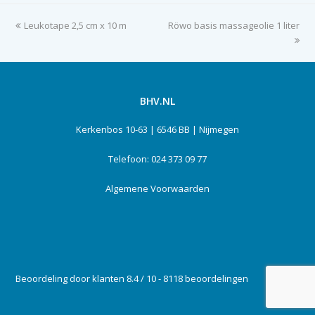
previous
Leukotape 2,5 cm x 10 m
Röwo basis massageolie 1 liter
next
post:
post:
BHV.NL
Kerkenbos 10-63 | 6546 BB | Nijmegen
Telefoon: 024 373 09 77
Algemene Voorwaarden
Beoordeling door klanten 8.4 / 10 - 8118 beoordelingen