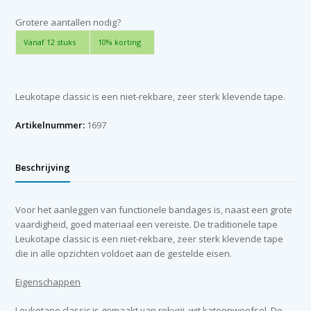
cm
x
Grotere aantallen nodig?
10
Vanaf 12 stuks
10% korting
m
aantal
Leukotape classic is een niet-rekbare, zeer sterk klevende tape.
Artikelnummer:
1697
Beschrijving
Voor het aanleggen van functionele bandages is, naast een grote
vaardigheid, goed materiaal een vereiste. De traditionele tape
Leukotape classic is een niet-rekbare, zeer sterk klevende tape
die in alle opzichten voldoet aan de gestelde eisen.
Eigenschappen
Leukotape classic is gemaakt van rekvrij, wit katoenweefsel. De