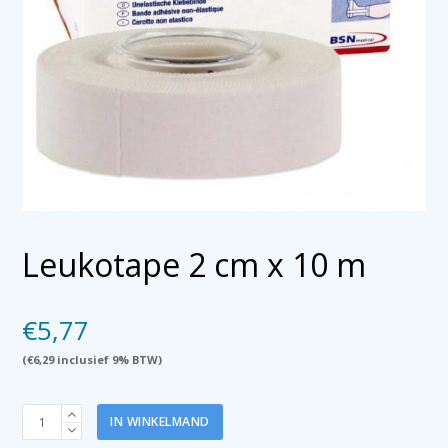
Leukotape 2 cm x 10 m
€
5,77
(
€
6,29
inclusief 9% BTW)
Leukotape
IN WINKELMAND
2