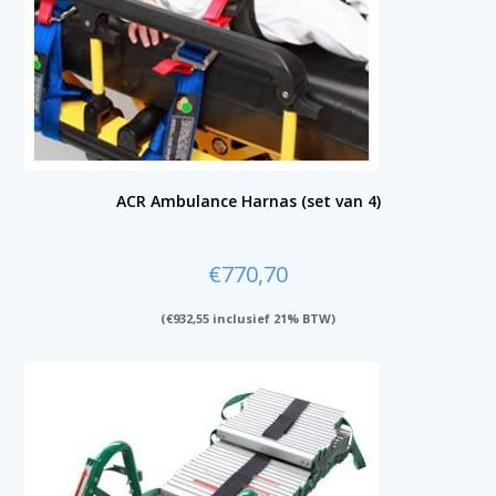
ACR Ambulance Harnas (set van 4)
€
770,70
(
€
932,55
inclusief 21% BTW)