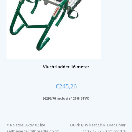
Vluchtladder 16 meter
€
245,26
(
€
296,76
inclusief 21% BTW)
previous
Rolstoel Aktiv X2 lite
Quick BHV kast t.b.v. Evac Chair
next
zelfbeweger zitbreedte 46 cm
post:
post:
110 x 125 x 30 cm rood