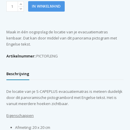
S-
IN WINKELMAND
CAPEPLUS
Panorama
Picto
Sigh
Maak in één oogopslag de locatie van je evacuatiematras
(
kenbaar. Dat kan door middel van dit panorama pictogram met
English
Engelse tekst.
)
aantal
Artikelnummer:
PICTOFLENG
Beschrijving
De locatie van je S-CAPEPLUS evacuatiematras is meteen duidelijk
door dit panoramische pictogrambord met Engelse tekst. Het is
vanuit meerdere hoeken zichtbaar.
Eigenschappen
Afmeting: 20 x 20 cm