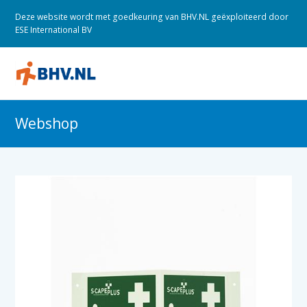
Deze website wordt met goedkeuring van BHV.NL geëxploiteerd door
ESE International BV
O
M
M
Webshop