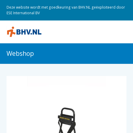
Deze website wordt met goedkeuring van BHV.NL geëxploiteerd door
ESE International BV
O
M
M
Webshop