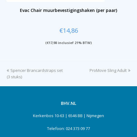
Evac Chair muurbevestigingshaken (per paar)
€
14,86
(
€
17,98
inclusief 21% BTW)
previous
Spencer Brancardstraps set
ProMove Sling Adult
next
(3 stuks)
post:
post:
BHV.NL
Kerkenbos 10-63 | 6546 BB | Nijmegen
Telefoon: 024 373 09 77