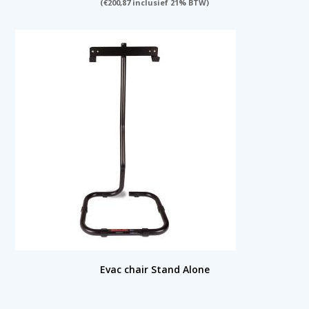
(
€
200,87
inclusief 21% BTW)
Evac chair Stand Alone