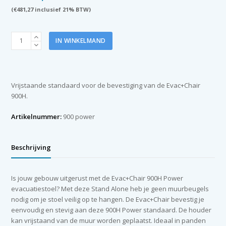
(
€
481,27
inclusief 21% BTW)
900H
IN WINKELMAND
Power
Stand
Alone
aantal
Vrijstaande standaard voor de bevestiging van de Evac+Chair
900H.
Artikelnummer:
900 power
Beschrijving
Is jouw gebouw uitgerust met de Evac+Chair 900H Power
evacuatiestoel? Met deze Stand Alone heb je geen muurbeugels
nodig om je stoel veilig op te hangen. De Evac+Chair bevestig je
eenvoudig en stevig aan deze 900H Power standaard. De houder
kan vrijstaand van de muur worden geplaatst. Ideaal in panden